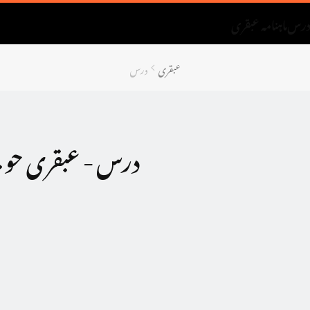
رس
ماہنامہ عبقری
عبقری
درس
درس - عبقری حویل