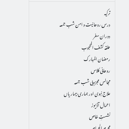
ترکیہ
درس روحانیت و امن شب جمعہ
دوران سفر
حلقہ کشف المحجوب
رمضان المبارک
روحانی کلاس
مجالس مجزوبی شب جمعہ
علاج نبوی اور ہماری بیماریاں
اعمال آڈیوز
نشستِ خاص
محرم الحرام