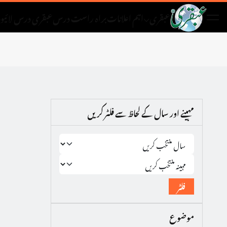
عبقری
اہم اعلانات
براہ راست درس
عبقری درس لائیو
د
مہینے اور سال کے لحاظ سے فلٹر کریں
فلٹر
موضوع