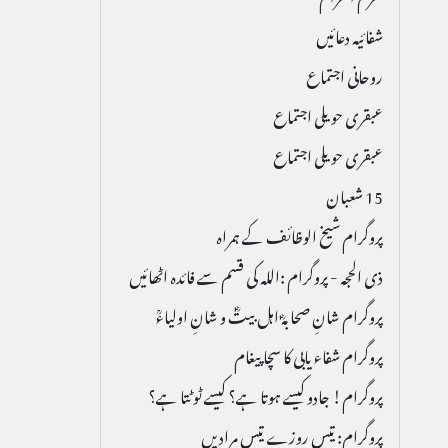
شفائیہ دعائیں
روحانی اجتماع
عبقری حویلی اجتماع
عبقری حویلی اجتماع
15 شعبان
پروگرام شیخ الوظائف کے ہمراہ
ذی الحجہ - پروگرام :اللہ کی قسم سے فائدہ اٹھائیں
پروگرام شانِ صحابہؓ اہل بیتؓ و شانِ اولیاءؒ
پروگرام شفاء یابی کا سچا پیغام
پروگرام! جادو کیسے ہوتا ہے؟ کیسے ٹوٹتا ہے؟
پروگرام: تیس روزے تیس مرادیں