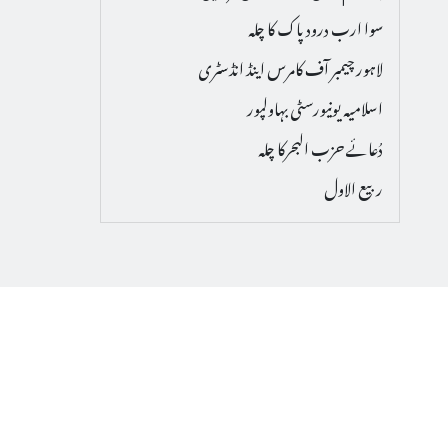
سوا ارب درود پاک کا چلہ
لاہور چیمبر آف کامرس اینڈ انڈسٹری
اسلامیہ یونیورسٹی بہاولپور
دُعائے حزب البحرکا چلہ
ربیع الاول