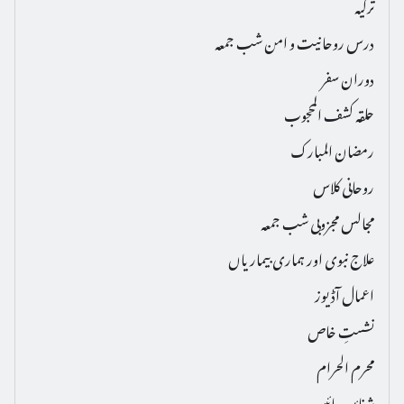
ترکیہ
درس روحانیت و امن شب جمعہ
دوران سفر
حلقہ کشف المحجوب
رمضان المبارک
روحانی کلاس
مجالس مجزوبی شب جمعہ
علاج نبوی اور ہماری بیماریاں
اعمال آڈیوز
نشستِ خاص
محرم الحرام
شفائیہ دعائیں