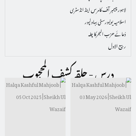
لاہور چیمبر آف کامرس اینڈ انڈسٹری
اسلامیہ یونیورسٹی بہاولپور
دُعائے حزب البحرکا چلہ
ربیع الاول
درس - حلقہ کشف المحجوب