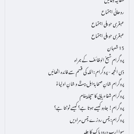
روحانی اجتماع
عبقری حویلی اجتماع
عبقری حویلی اجتماع
15 شعبان
پروگرام شیخ الوظائف کے ہمراہ
ذی الحجہ - پروگرام :اللہ کی قسم سے فائدہ اٹھائیں
پروگرام شانِ صحابہؓ اہل بیتؓ و شانِ اولیاءؒ
پروگرام شفاء یابی کا سچا پیغام
پروگرام! جادو کیسے ہوتا ہے؟ کیسے ٹوٹتا ہے؟
پروگرام: تیس روزے تیس مرادیں
سوا ارب درود پاک کا چلہ