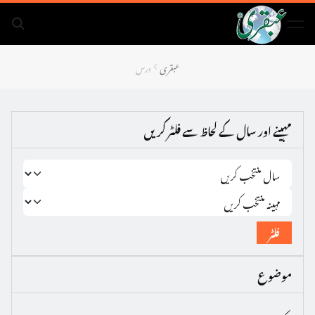
عبقری
درس
مہینے اور سال کے لحاظ سے فلٹر کریں
فلٹر
موضوع