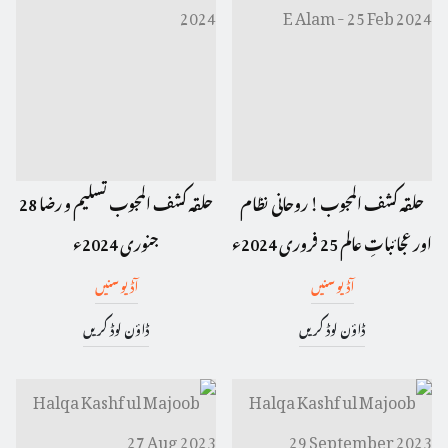
حلقہ کشف المجوب ! روحانی نظام
حلقہ کشف المجوب تسلیم و رضا 28
اور عجائباتِ عالم 25 فروری 2024ء
جنوری 2024ء
آڈیو سنیں
آڈیو سنیں
ڈاؤن لوڈ کریں
ڈاؤن لوڈ کریں