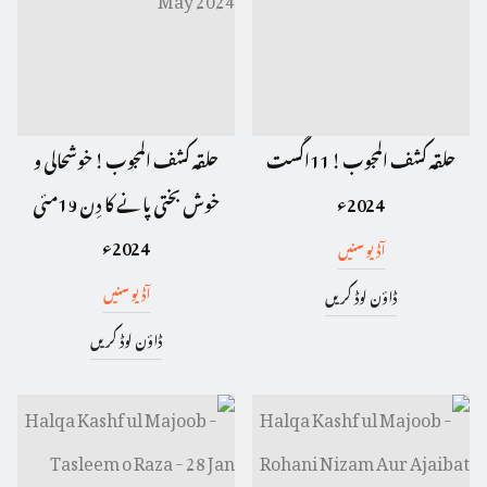
حلقہ کشف المجوب ! 11اگست
حلقہ کشف المجوب ! خوشحالی و
2024ء
خوش بختی پانے کا دِن 19مئی
2024ء
آڈیو سنیں
آڈیو سنیں
ڈاؤن لوڈ کریں
ڈاؤن لوڈ کریں