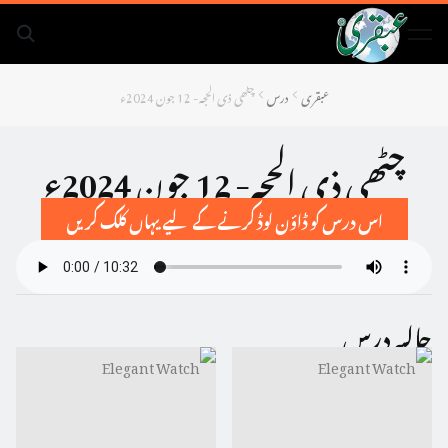
عبقری
درس
چٹھی ذی الحجہ- 12 جون 2024ء
چٹھی ذی الحجہ- 12 جون 2024ء
اس درس کو ڈاؤن لوڈ کرنے کے لیے یہاں کلک کریں
حالیہ درس