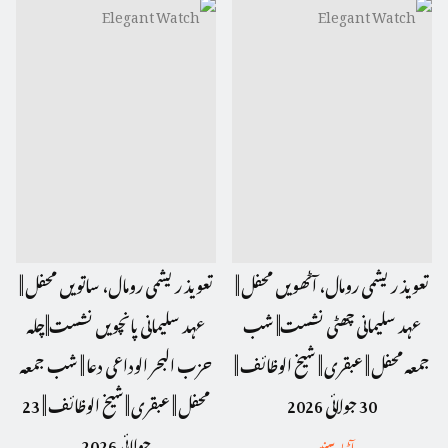
تعویذ ریشمی رومال، آٹھویں محفل ||
تعویذ ریشمی رومال، ساتویں محفل ||
عہد سلیمانی چھٹی نشست|| شب
عہد سلیمانی پانچویں نشست||چلہ
جمعہ محفل || عبقری || شیخ الوظائف ||
حزب البحر الوداعی دعا || شب جمعہ
30 جولائی 2026
محفل || عبقری || شیخ الوظائف || 23
جولائی 2026
آڈیو سنیں