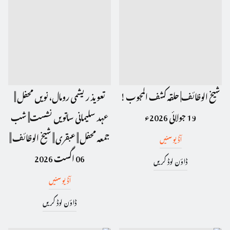
شیخ الوظائف| حلقہ کشف المجوب !
تعویذ ریشمی رومال، نویں محفل ||
19 جولائی 2026ء
عہد سلیمانی ساتویں نشست|| شب
جمعہ محفل || عبقری || شیخ الوظائف ||
آڈیو سنیں
06 اگست 2026
ڈاؤن لوڈ کریں
آڈیو سنیں
ڈاؤن لوڈ کریں