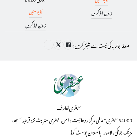
آڈیو سنیں
ڈاؤن لوڈ کریں
ڈاؤن لوڈ کریں
صدقہ جاریہ کی نیت سے شیئر کریں:
عبقری
تعارف
54000 عبقری" عالمی مرکز روحانیت و امن عبقری سٹریٹ نزد قرطبہ مسجد،
مزنگ چونگی، لاہور-پاکستان پوسٹ کوڈ"