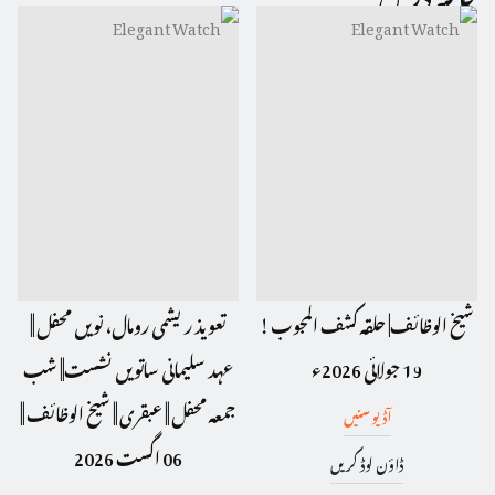
شیخ الوظائف| حلقہ کشف المجوب !
تعویذ ریشمی رومال، نویں محفل ||
19 جولائی 2026ء
عہد سلیمانی ساتویں نشست|| شب
جمعہ محفل || عبقری || شیخ الوظائف ||
آڈیو سنیں
06 اگست 2026
ڈاؤن لوڈ کریں