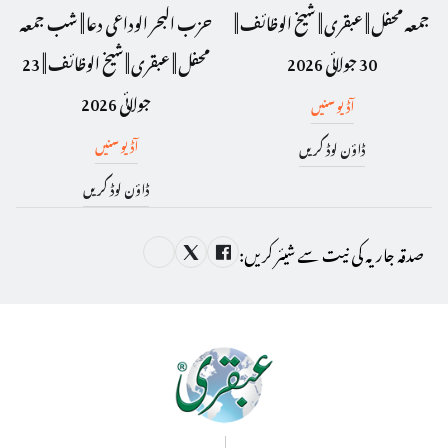
جمعہ محفل || عبقری || شیخ الوظائف ||
حزب البحر الوداعی دعا || شب جمعہ
30 جولائی 2026
محفل || عبقری || شیخ الوظائف || 23
جولائی 2026
آڈیو سنیں
آڈیو سنیں
ڈاؤن لوڈ کریں
ڈاؤن لوڈ کریں
صدقہ جاریہ کی نیت سے شیئر کریں: