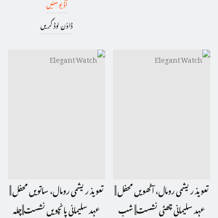
آڈیو سنیں
ڈاؤن لوڈ کریں
تعویذ ریشمی رومال، آٹھویں محفل ||
تعویذ ریشمی رومال، ساتویں محفل ||
عہد سلیمانی چھٹی نشست|| شب
عہد سلیمانی پانچویں نشست||چلہ